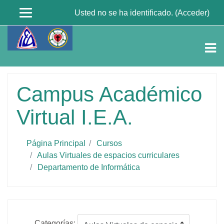
Usted no se ha identificado. (
Acceder
)
Salta
al
contenido
principal
Campus Académico
Virtual I.E.A.
Página Principal
Cursos
Aulas Virtuales de espacios curriculares
Departamento de Informática
Categorías: